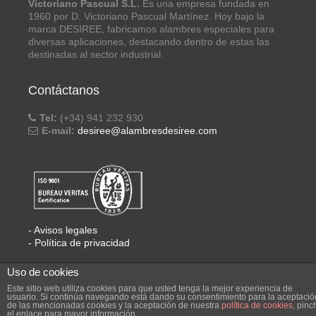
Victoriano Pascual S.L.
Es una empresa fundada en
1960 por D. Victoriano Pascual Martínez. Hoy bajo la
marca DESIREE, fabricamos alambres especiales para
diversas aplicaciones, destacando dentro de estas las
destinadas al sector industrial.
Contáctanos
Tel:
(+34) 941 232 930
E-mail:
desiree@alambresdesiree.com
- Avisos legales
- Política de privacidad
Uso de cookies
Compartir
Este sitio web utiliza cookies para que usted tenga la mejor experiencia de
usuario. Si continúa navegando está dando su consentimiento para la aceptació
LinkedIn
WhatsApp
Email
Compartir
de las mencionadas cookies y la aceptación de nuestra
política de cookies
, pinc
el enlace para mayor información.